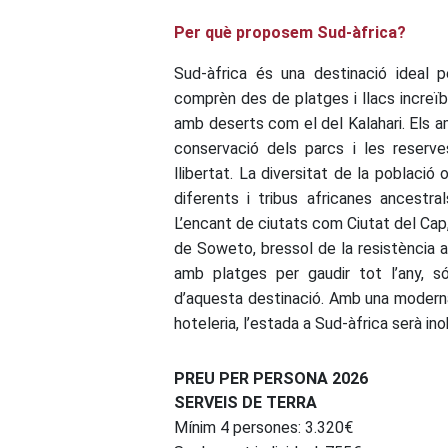
Per què proposem Sud-àfrica?
Sud-àfrica és una destinació ideal p
comprèn des de platges i llacs increïb
amb deserts com el del Kalahari. Els a
conservació dels parcs i les reserv
llibertat. La diversitat de la població
diferents i tribus africanes ancestr
L’encant de ciutats com Ciutat del Cap
de Soweto, bressol de la resistència a l
amb platges per gaudir tot l’any, s
d’aquesta destinació. Amb una moderna
hoteleria, l’estada a Sud-àfrica serà ino
PREU PER PERSONA 2026
SERVEIS DE TERRA
Mínim 4 persones: 3.320€