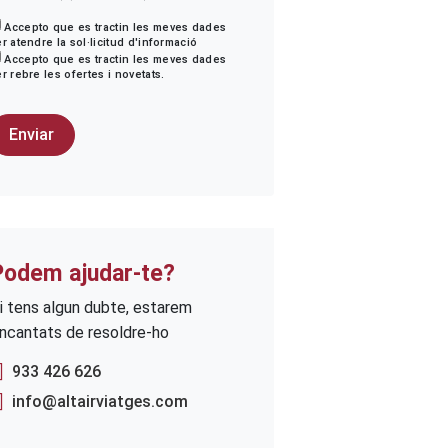
Accepto que es tractin les meves dades
r atendre la sol·licitud d'informació
Accepto que es tractin les meves dades
r rebre les ofertes i novetats.
Podem ajudar-te?
i tens algun dubte, estarem
ncantats de resoldre-ho
933 426 626
info@altairviatges.com