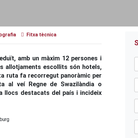
iografia
Fitxa tècnica
S
reduït, amb un màxim 12 persones i
s allotjaments escollits són hotels,
a ruta fa recorregut panoràmic per
ita al veí Regne de Swazilàndia o
a llocs destacats del país i incideix
burg