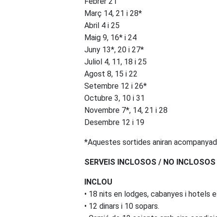
Febrer 21
Març 14, 21 i 28*
Abril 4 i 25
Maig 9, 16* i 24
Juny 13*, 20 i 27*
Juliol 4, 11, 18 i 25
Agost 8, 15 i 22
Setembre 12 i 26*
Octubre 3, 10 i 31
Novembre 7*, 14, 21 i 28
Desembre 12 i 19
*Aquestes sortides aniran acompanyade
SERVEIS INCLOSOS / NO INCLOSOS
INCLOU
• 18 nits en lodges, cabanyes i hotels 
• 12 dinars i 10 sopars.