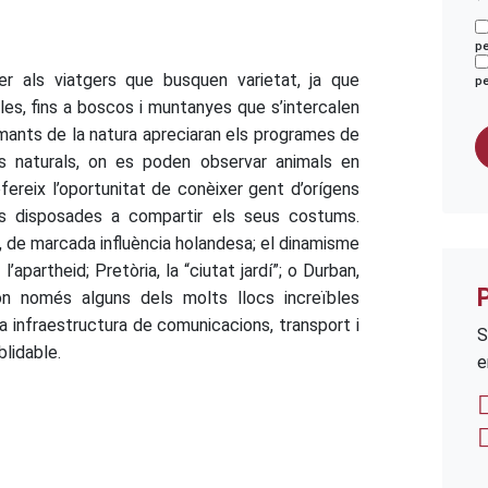
pe
er als viatgers que busquen varietat, ja que
pe
les, fins a boscos i muntanyes que s’intercalen
mants de la natura apreciaran els programes de
es naturals, on es poden observar animals en
 ofereix l’oportunitat de conèixer gent d’orígens
als disposades a compartir els seus costums.
, de marcada influència holandesa; el dinamisme
’apartheid; Pretòria, la “ciutat jardí”; o Durban,
ón només alguns dels molts llocs increïbles
 infraestructura de comunicacions, transport i
S
blidable.
e