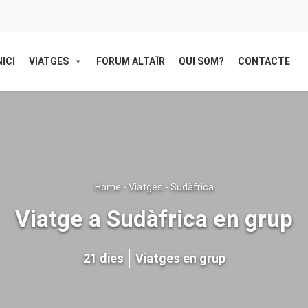
NICI
VIATGES
FORUM ALTAÏR
QUI SOM?
CONTACTE
Home
-
Viatges
-
Sudàfrica
Viatge a Sudàfrica en grup
21 dies
Viatges en grup