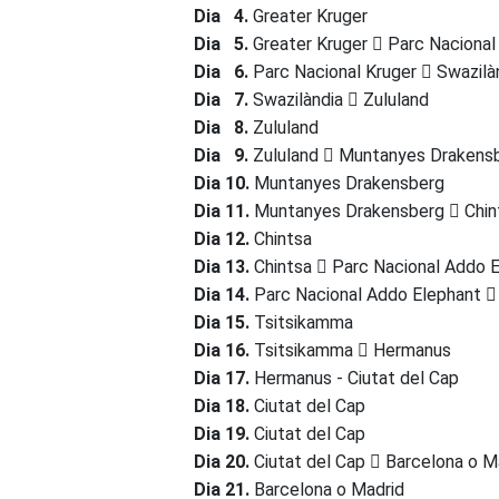
Dia 4.
Greater Kruger
Dia 5.
Greater Kruger
Parc Nacional
Dia 6.
Parc Nacional Kruger
Swazilà
Dia 7.
Swazilàndia
Zululand
Dia 8.
Zululand
Dia 9.
Zululand
Muntanyes Drakens
Dia 10.
Muntanyes Drakensberg
Dia 11.
Muntanyes Drakensberg
Chin
Dia 12.
Chintsa
Dia 13.
Chintsa
Parc Nacional Addo 
Dia 14.
Parc Nacional Addo Elephant
Dia 15.
Tsitsikamma
Dia 16.
Tsitsikamma
Hermanus
Dia 17.
Hermanus - Ciutat del Cap
Dia 18.
Ciutat del Cap
Dia 19.
Ciutat del Cap
Dia 20.
Ciutat del Cap
Barcelona o M
Dia 21.
Barcelona o Madrid