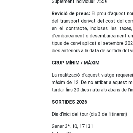
Suplement individual: 755€
Revisió de preus:
El preu d’aquest no
del transport derivat del cost del com
en el contracte, incloses les taxes, 
d’embarcament o desembarcament en por
tipus de canvi aplicat al setembre 2025
dies anteriors a la data de sortida del v
GRUP MÍNIM / MÀXIM
La realització d’aquest viatge requerei
màxim de 12. De no arribar a aquest mín
tardar fins 20 dies naturals abans de l’in
SORTIDES 2026
Dia d’inici del tour (dia 3 de l’itinerari)
Gener 3*, 10, 17 i 31