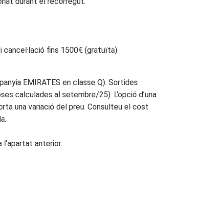
nat durant el recorregut.
i cancel·lació fins 1500€ (gratuïta)
mpanyia EMIRATES en classe Q). Sortides
oses calculades al setembre/25). L’opció d’una
rta una variació del preu. Consulteu el cost
a.
 l’apartat anterior.