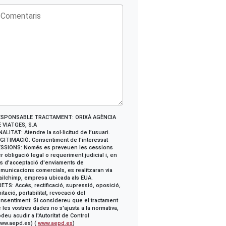
ESPONSABLE TRACTAMENT: ORIXÀ AGÈNCIA
 VIATGES, S.A
NALITAT: Atendre la sol·licitud de l’usuari.
GITIMACIÓ: Consentiment de l'interessat
SSIONS: Només es preveuen les cessions
r obligació legal o requeriment judicial i, en
s d'acceptació d'enviaments de
municacions comercials, es realitzaran via
ilchimp, empresa ubicada als EUA.
ETS: Accés, rectificació, supressió, oposició,
mitació, portabilitat, revocació del
nsentiment. Si considereu que el tractament
 les vostres dades no s'ajusta a la normativa,
deu acudir a l'Autoritat de Control
ww.aepd.es) (
www.aepd.es
)