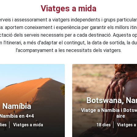
Viatges a mida
rveis i assessorament a viatgers independents i grups particula
a: aportem coneixement i experiència per garantir els millors itine
tació dels serveis necessaris per a cada destinació. Aquesta op
l'itinerari, a més d'adaptar el contingut, la data de sortida, la du
l'acompanyament a les necessitats dels viatgers.
Botswana, Na
Namíbia
Viatge a Namíbia i Botsw
Namíbia en 4×4
aire
dies
Viatges a mida
18 dies
Viatges a