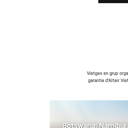
Viatges en grup orga
garantia d'Altaïr Vi
Botswana, Namíbia,