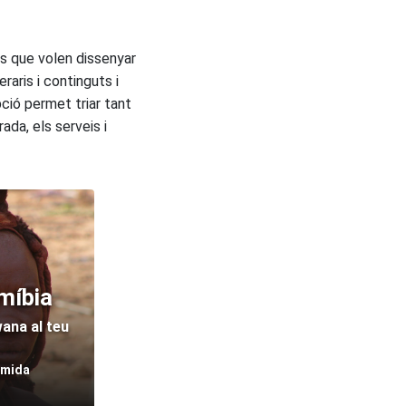
rs que volen dissenyar
raris i continguts i
ció permet triar tant
rada, els serveis i
míbia
ana al teu
 mida