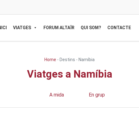
NICI
VIATGES
FORUM ALTAÏR
QUI SOM?
CONTACTE
Home
-
Destins
-
Namíbia
Viatges a Namíbia
A mida
En grup