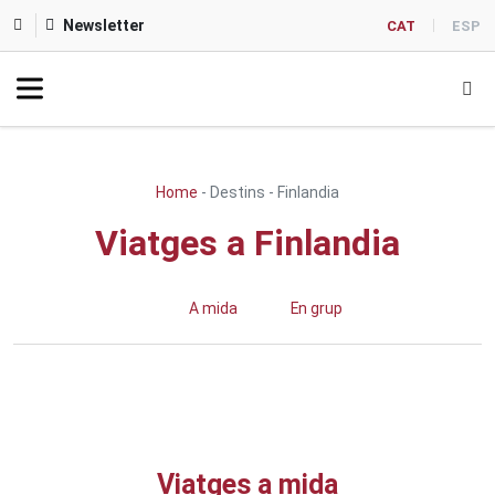
Newsletter
CAT
ESP
Home
-
Destins
-
Finlandia
Viatges a Finlandia
A mida
En grup
Viatges a mida