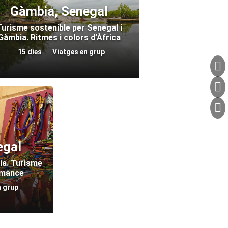
Gàmbia, Senegal
Turisme sostenible per Senegal i
Gàmbia. Ritmes i colors d’Àfrica
15 dies
Viatges en grup
egal
ia. Turisme
amance
n grup