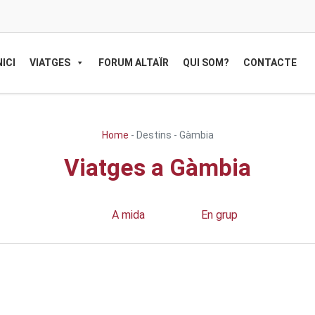
NICI
VIATGES
FORUM ALTAÏR
QUI SOM?
CONTACTE
Home
-
Destins
-
Gàmbia
Viatges a Gàmbia
A mida
En grup