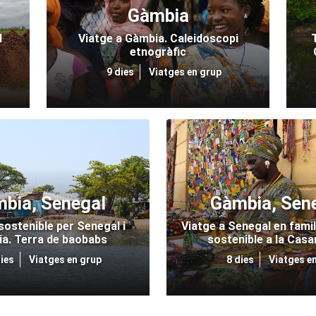
Gàmbia
l
Viatge a Gàmbia. Caleidoscopi
etnogràfic
9 dies
Viatges en grup
bia, Senegal
Gàmbia, Sen
ostenible per Senegal i
Viatge a Senegal en famil
a. Terra de baobabs
sostenible a la Cas
ies
Viatges en grup
8 dies
Viatges e