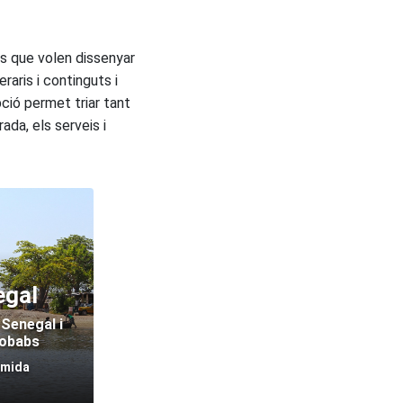
rs que volen dissenyar
raris i continguts i
ció permet triar tant
rada, els serveis i
egal
 Senegal i
aobabs
 mida