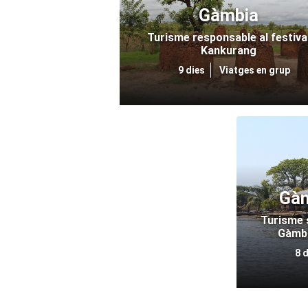
Gàmbia
Turisme responsable al festiva
Kankurang
9 dies
Viatges en grup
Gàm
Turisme s
Gàmbi
8 d