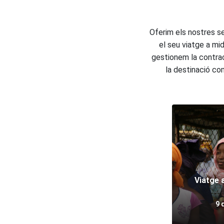
Oferim els nostres se
el seu viatge a mid
gestionem la contrac
la destinació com 
Viatge 
9 