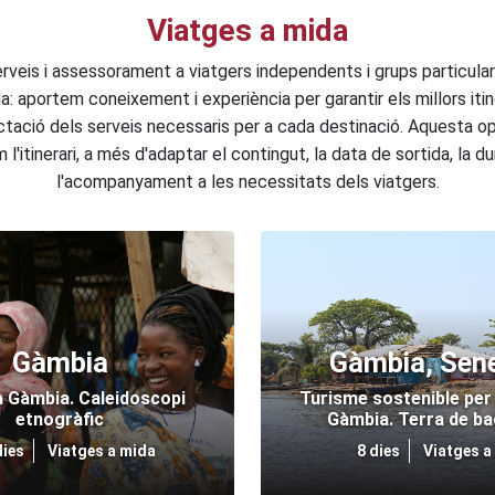
Viatges a mida
rveis i assessorament a viatgers independents i grups particula
a: aportem coneixement i experiència per garantir els millors itine
tació dels serveis necessaris per a cada destinació. Aquesta op
l'itinerari, a més d'adaptar el contingut, la data de sortida, la du
l'acompanyament a les necessitats dels viatgers.
Gàmbia
Gàmbia, Sen
a Gàmbia. Caleidoscopi
Turisme sostenible per
etnogràfic
Gàmbia. Terra de b
dies
Viatges a mida
8 dies
Viatges a