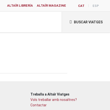
ALTAÏR LIBRERÍA
ALTAÏR MAGAZINE
CAT
ESP
BUSCAR VIATGES
Treballa a Altaïr Viatges
Vols treballar amb nosaltres?
Contactar