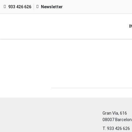
933 426 626
Newsletter
I
Gran Vía, 616
08007 Barcelon
T. 933 426 626