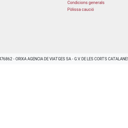
Condicions generals
Pòlissa caució
8476862 - ORIXA AGENCIA DE VIATGES SA - G.V. DE LES CORTS CATALAN