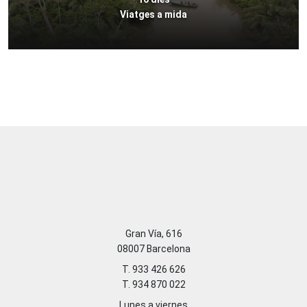
Viatges a mida
Gran Vía, 616
08007 Barcelona
T. 933 426 626
T. 934 870 022
Lunes a viernes