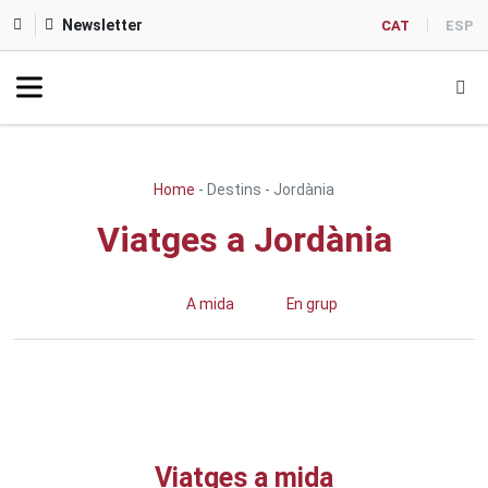
Newsletter
CAT
ESP
Home
-
Destins
-
Jordània
Viatges a Jordània
A mida
En grup
Viatges a mida