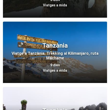
Viatges a mida
Tanzània
Viatge a Tanzània. Trekking al Kilimanjaro, ruta
Machame
9 dies
Viatges a mida