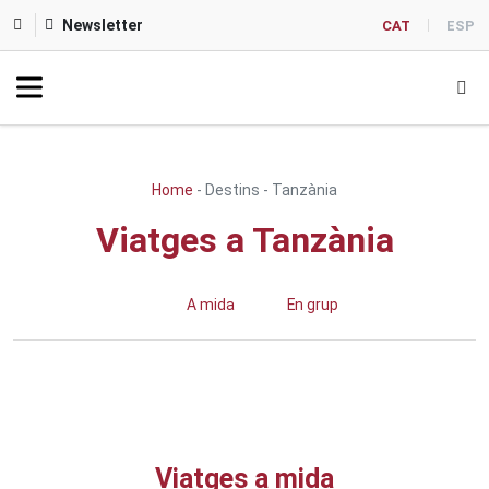
Newsletter
CAT
ESP
Home
-
Destins
-
Tanzània
Viatges a Tanzània
A mida
En grup
Viatges a mida