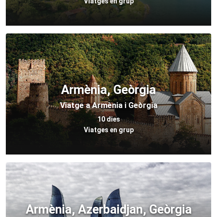
Viatges en grup
Armènia, Geòrgia
Viatge a Armènia i Geòrgia
10 dies
Viatges en grup
Armènia, Azerbaidjan, Geòrgia