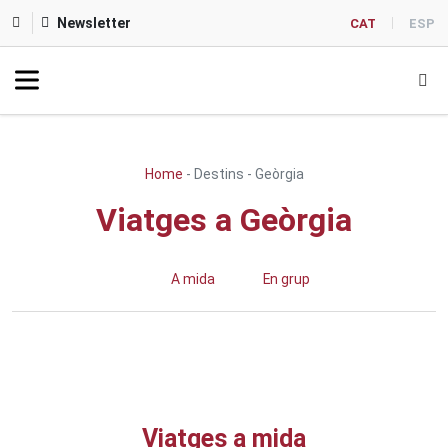
Newsletter
CAT
ESP
Home
-
Destins
-
Geòrgia
Viatges a Geòrgia
A mida
En grup
Viatges a mida