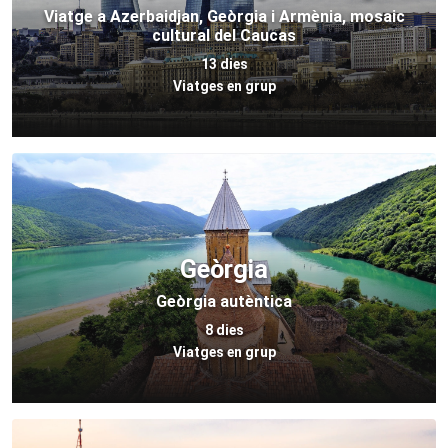
Viatge a Azerbaidjan, Geòrgia i Armènia, mosaic
cultural del Caucas
13 dies
Viatges en grup
Geòrgia
Geòrgia autèntica
8 dies
Viatges en grup