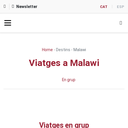
Newsletter
CAT
ESP
Home
-
Destins
-
Malawi
Viatges a Malawi
En grup
Viatges en grup