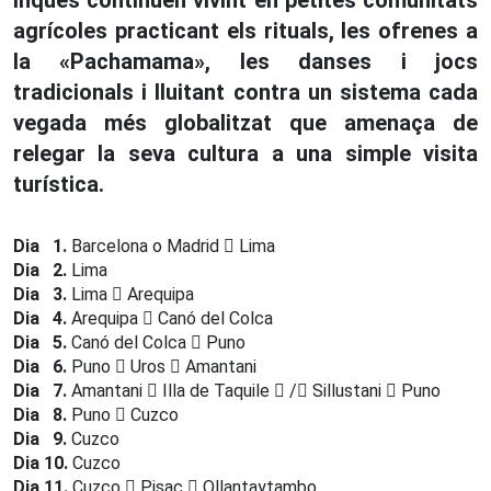
inques continuen vivint en petites comunitats
agrícoles practicant els rituals, les ofrenes a
la «Pachamama», les danses i jocs
tradicionals i lluitant contra un sistema cada
vegada més globalitzat que amenaça de
relegar la seva cultura a una simple visita
turística.
Dia 1.
Barcelona o Madrid
Lima
Dia 2.
Lima
Dia 3.
Lima
Arequipa
Dia 4.
Arequipa
Canó del Colca
Dia 5.
Canó del Colca
Puno
Dia 6.
Puno
Uros
Amantani
Dia 7.
Amantani
Illa de Taquile
/
Sillustani
Puno
Dia 8.
Puno
Cuzco
Dia 9.
Cuzco
Dia 10.
Cuzco
Dia 11.
Cuzco
Pisac
Ollantaytambo