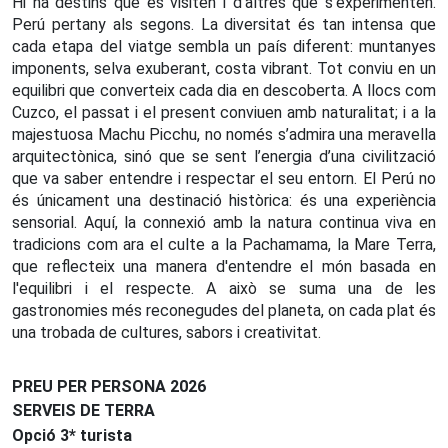
Hi ha destins que es visiten i d'altres que s'experimenten.
Perú pertany als segons. La diversitat és tan intensa que
cada etapa del viatge sembla un país diferent: muntanyes
imponents, selva exuberant, costa vibrant. Tot conviu en un
equilibri que converteix cada dia en descoberta. A llocs com
Cuzco, el passat i el present conviuen amb naturalitat; i a la
majestuosa Machu Picchu, no només s’admira una meravella
arquitectònica, sinó que se sent l’energia d’una civilització
que va saber entendre i respectar el seu entorn. El Perú no
és únicament una destinació històrica: és una experiència
sensorial. Aquí, la connexió amb la natura continua viva en
tradicions com ara el culte a la Pachamama, la Mare Terra,
que reflecteix una manera d'entendre el món basada en
l'equilibri i el respecte. A això se suma una de les
gastronomies més reconegudes del planeta, on cada plat és
una trobada de cultures, sabors i creativitat.
PREU PER PERSONA 2026
SERVEIS DE TERRA
Opció 3* turista