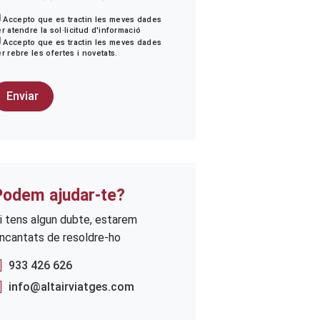
Accepto que es tractin les meves dades
r atendre la sol·licitud d'informació
Accepto que es tractin les meves dades
r rebre les ofertes i novetats.
Podem ajudar-te?
i tens algun dubte, estarem
ncantats de resoldre-ho
933 426 626
info@altairviatges.com