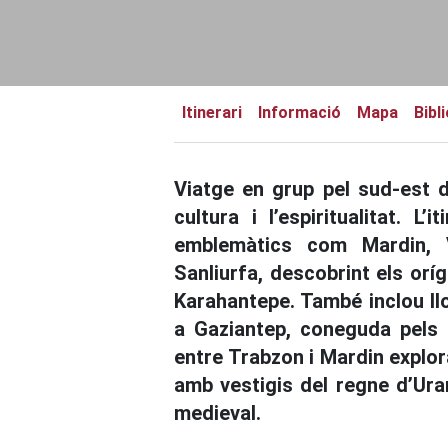
Itinerari
Informació
Mapa
Bibl
Viatge en grup pel sud-est de
cultura i l’espiritualitat. L’
emblemàtics com Mardin, 
Sanliurfa, descobrint els orí
Karahantepe. També inclou ll
a Gaziantep, coneguda pels 
entre Trabzon i Mardin explo
amb vestigis del regne d’Urart
medieval.