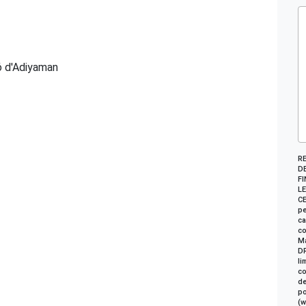
 d'Adiyaman
R
DE
FI
LE
CE
pe
ca
co
Ma
DR
li
co
de
po
(w