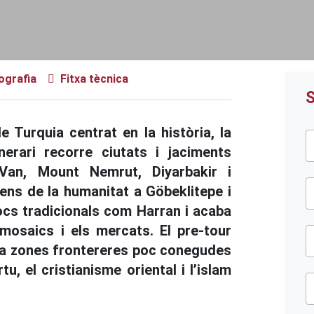
iografia
Fitxa tècnica
S
 Turquia centrat en la història, la
itinerari recorre ciutats i jaciments
Van, Mount Nemrut, Diyarbakir i
gens de la humanitat a Göbeklitepe i
ocs tradicionals com Harran i acaba
mosaics i els mercats. El pre-tour
ra zones frontereres poc conegudes
u, el cristianisme oriental i l’islam