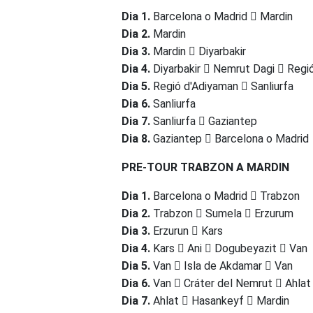
Dia 1.
Barcelona o Madrid
Mardin
Dia 2.
Mardin
Dia 3.
Mardin
Diyarbakir
Dia 4.
Diyarbakir
Nemrut Dagi
Regió
Dia 5.
Regió d'Adiyaman
Sanliurfa
Dia 6.
Sanliurfa
Dia 7.
Sanliurfa
Gaziantep
Dia 8.
Gaziantep
Barcelona o Madrid
PRE-TOUR TRABZON A MARDIN
Dia 1.
Barcelona o Madrid
Trabzon
Dia 2.
Trabzon
Sumela
Erzurum
Dia 3.
Erzurun
Kars
Dia 4.
Kars
Ani
Dogubeyazit
Van
Dia 5.
Van
Isla de Akdamar
Van
Dia 6.
Van
Cráter del Nemrut
Ahlat
Dia 7.
Ahlat
Hasankeyf
Mardin