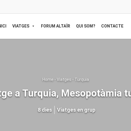
NICI
VIATGES
FORUM ALTAÏR
QUI SOM?
CONTACTE
Home
-
Viatges
-
Turquia
tge a Turquia, Mesopotàmia t
8 dies
Viatges en grup