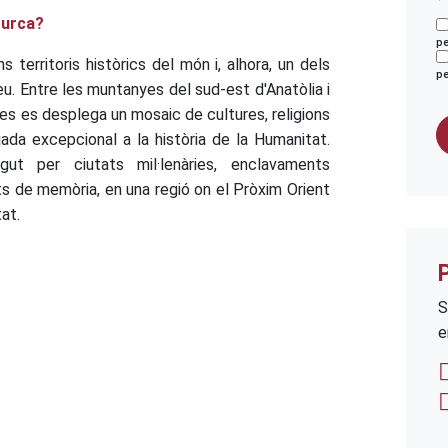
turca?
pe
territoris històrics del món i, alhora, un dels
pe
. Entre les muntanyes del sud-est d'Anatòlia i
ates es desplega un mosaic de cultures, religions
jada excepcional a la història de la Humanitat.
ut per ciutats mil·lenàries, enclavaments
ts de memòria, en una regió on el Pròxim Orient
at.
S
e