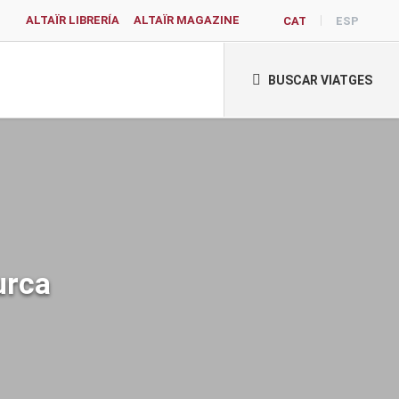
ALTAÏR LIBRERÍA
ALTAÏR MAGAZINE
CAT
ESP
BUSCAR VIATGES
urca