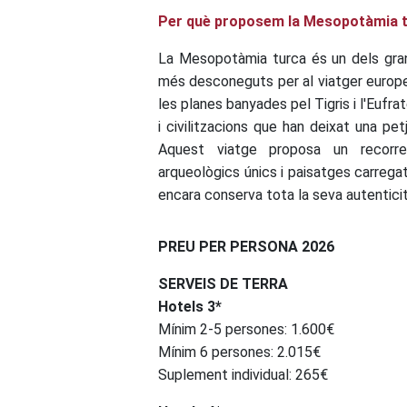
Per què proposem la Mesopotàmia 
La Mesopotàmia turca és un dels grans 
més desconeguts per al viatger europeu
les planes banyades pel Tigris i l'Eufr
i civilitzacions que han deixat una pet
Aquest viatge proposa un recorreg
arqueològics únics i paisatges carrega
encara conserva tota la seva autenticit
PREU PER PERSONA 2026
SERVEIS DE TERRA
Hotels 3*
Mínim 2-5 persones: 1.600€
Mínim 6 persones: 2.015€
Suplement individual: 265€