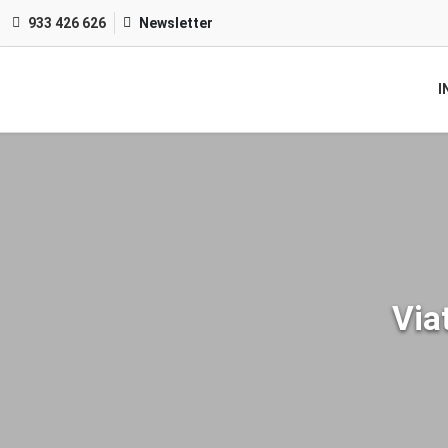
933 426 626
Newsletter
I
Via