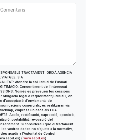
ESPONSABLE TRACTAMENT: ORIXÀ AGÈNCIA
 VIATGES, S.A
NALITAT: Atendre la sol·licitud de l’usuari.
GITIMACIÓ: Consentiment de l'interessat
SSIONS: Només es preveuen les cessions
r obligació legal o requeriment judicial i, en
s d'acceptació d'enviaments de
municacions comercials, es realitzaran via
ilchimp, empresa ubicada als EUA.
ETS: Accés, rectificació, supressió, oposició,
mitació, portabilitat, revocació del
nsentiment. Si considereu que el tractament
 les vostres dades no s'ajusta a la normativa,
deu acudir a l'Autoritat de Control
ww.aepd.es) (
www.aepd.es
)