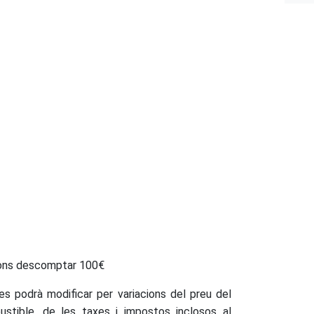
cions descomptar 100€
es podrà modificar per variacions del preu del
ustible, de les taxes i impostos inclosos al