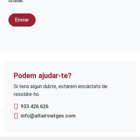
novetats.
Podem ajudar-te?
Si tens algun dubte, estarem encantats de
resoldre-ho
933 426 626
info@altairviatges.com