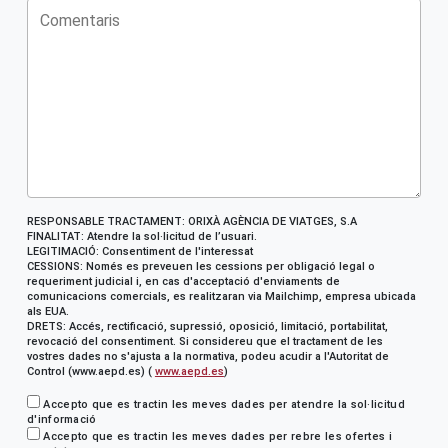
RESPONSABLE TRACTAMENT: ORIXÀ AGÈNCIA DE VIATGES, S.A
FINALITAT: Atendre la sol·licitud de l’usuari.
LEGITIMACIÓ: Consentiment de l'interessat
CESSIONS: Només es preveuen les cessions per obligació legal o
requeriment judicial i, en cas d'acceptació d'enviaments de
comunicacions comercials, es realitzaran via Mailchimp, empresa ubicada
als EUA.
DRETS: Accés, rectificació, supressió, oposició, limitació, portabilitat,
revocació del consentiment. Si considereu que el tractament de les
vostres dades no s'ajusta a la normativa, podeu acudir a l'Autoritat de
Control (www.aepd.es) (
www.aepd.es
)
Accepto que es tractin les meves dades per atendre la sol·licitud
d'informació
Accepto que es tractin les meves dades per rebre les ofertes i