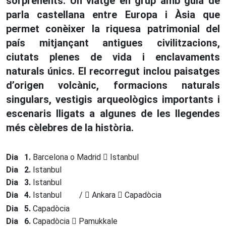
sorprenents. Un viatge en grup amb guia de
parla castellana entre Europa i Àsia que
permet conèixer la riquesa patrimonial del
país mitjançant antigues civilitzacions,
ciutats plenes de vida i enclavaments
naturals únics. El recorregut inclou paisatges
d’origen volcànic, formacions naturals
singulars, vestigis arqueològics importants i
escenaris lligats a algunes de les llegendes
més cèlebres de la història.
Dia 1.
Barcelona o Madrid
Istanbul
Dia 2.
Istanbul
Dia 3.
Istanbul
Dia 4.
Istanbul
/
Ankara
Capadòcia
Dia 5.
Capadòcia
Dia 6.
Capadòcia
Pamukkale