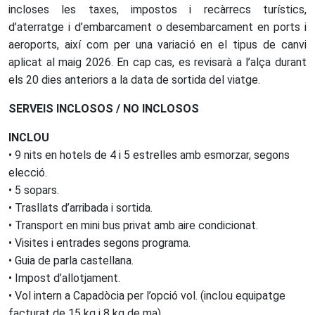
incloses les taxes, impostos i recàrrecs turístics,
d’aterratge i d’embarcament o desembarcament en ports i
aeroports, així com per una variació en el tipus de canvi
aplicat al maig 2026. En cap cas, es revisarà a l’alça durant
els 20 dies anteriors a la data de sortida del viatge.
SERVEIS INCLOSOS / NO INCLOSOS
INCLOU
• 9 nits en hotels de 4 i 5 estrelles amb esmorzar, segons
elecció.
• 5 sopars.
• Trasllats d’arribada i sortida.
• Transport en mini bus privat amb aire condicionat.
• Visites i entrades segons programa.
• Guia de parla castellana.
• Impost d’allotjament.
• Vol intern a Capadòcia per l’opció vol. (inclou equipatge
facturat de 15 kg i 8 kg de ma).