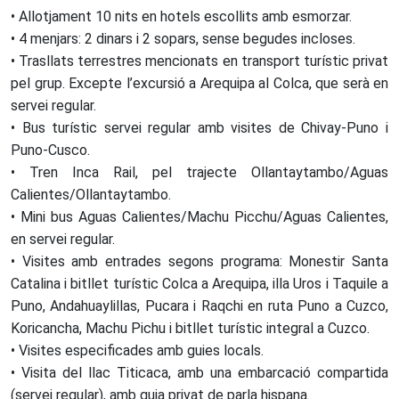
• Allotjament 10 nits en hotels escollits amb esmorzar.
• 4 menjars: 2 dinars i 2 sopars, sense begudes incloses.
• Trasllats terrestres mencionats en transport turístic privat
pel grup. Excepte l’excursió a Arequipa al Colca, que serà en
servei regular.
• Bus turístic servei regular amb visites de Chivay-Puno i
Puno-Cusco.
• Tren Inca Rail, pel trajecte Ollantaytambo/Aguas
Calientes/Ollantaytambo.
• Mini bus Aguas Calientes/Machu Picchu/Aguas Calientes,
en servei regular.
• Visites amb entrades segons programa: Monestir Santa
Catalina i bitllet turístic Colca a Arequipa, illa Uros i Taquile a
Puno, Andahuaylillas, Pucara i Raqchi en ruta Puno a Cuzco,
Koricancha, Machu Pichu i bitllet turístic integral a Cuzco.
• Visites especificades amb guies locals.
• Visita del llac Titicaca, amb una embarcació compartida
(servei regular), amb guia privat de parla hispana.