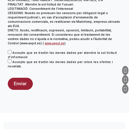
RESPONSABLE TRACTAMENT: ORIXÀ AGÈNCIA DE VIATGES, S.A
FINALITAT: Atendre la sol·licitud de l’usuari.
LEGITIMACIÓ: Consentiment de l'interessat
CESSIONS: Només es preveuen les cessions per obligació legal o
requeriment judicial i, en cas d'acceptació d'enviaments de
comunicacions comercials, es realitzaran via Mailchimp, empresa ubicada
als EUA.
DRETS: Accés, rectificació, supressió, oposició, limitació, portabilitat,
revocació del consentiment. Si considereu que el tractament de les
vostres dades no s'ajusta a la normativa, podeu acudir a l'Autoritat de
Control (www.aepd.es) (
www.aepd.es
)
Accepto que es tractin les meves dades per atendre la sol·licitud
d'informació
Accepto que es tractin les meves dades per rebre les ofertes i
novetats.