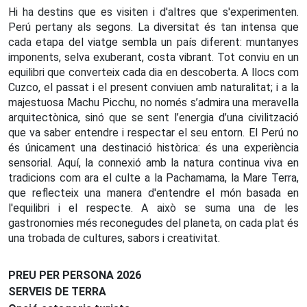
Hi ha destins que es visiten i d'altres que s'experimenten.
Perú pertany als segons. La diversitat és tan intensa que
cada etapa del viatge sembla un país diferent: muntanyes
imponents, selva exuberant, costa vibrant. Tot conviu en un
equilibri que converteix cada dia en descoberta. A llocs com
Cuzco, el passat i el present conviuen amb naturalitat; i a la
majestuosa Machu Picchu, no només s’admira una meravella
arquitectònica, sinó que se sent l’energia d’una civilització
que va saber entendre i respectar el seu entorn. El Perú no
és únicament una destinació històrica: és una experiència
sensorial. Aquí, la connexió amb la natura continua viva en
tradicions com ara el culte a la Pachamama, la Mare Terra,
que reflecteix una manera d'entendre el món basada en
l'equilibri i el respecte. A això se suma una de les
gastronomies més reconegudes del planeta, on cada plat és
una trobada de cultures, sabors i creativitat.
PREU PER PERSONA 2026
SERVEIS DE TERRA