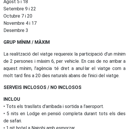
Agost 5 i 18
Setembre 9 i 22
Octubre 7 i 20
Novembre 4 i 17
Desembre 3
GRUP MÍNIM / MÀXIM
La realització del viatge requereix la participació d’un mínim
de 2 persones i màxim 6, per vehicle. En cas de no arribar a
aquest mínim, l’agència té dret a anul·lar el viatge com a
molt tard fins a 20 dies naturals abans de l’inici del viatge.
SERVEIS INCLOSOS / NO INCLOSOS
INCLOU
• Tots els trasllats d’arribada i sortida a l’aeroport.
• 5 nits en Lodge en pensió completa durant tots els dies
de safari.
• 1 nit hotel a Nairobi amb esmorzar.