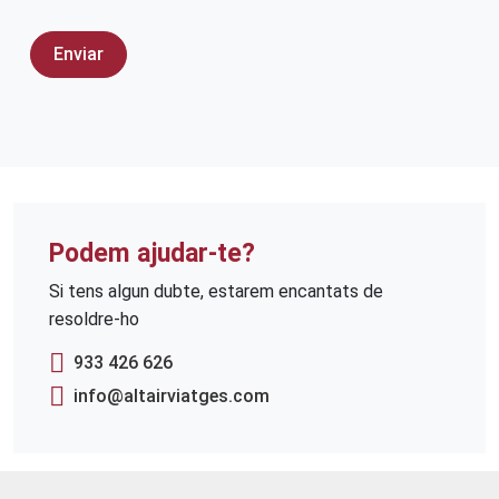
Podem ajudar-te?
Si tens algun dubte, estarem encantats de
resoldre-ho
933 426 626
info@altairviatges.com