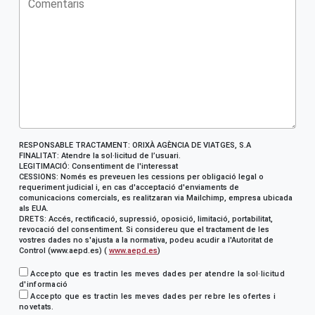
RESPONSABLE TRACTAMENT: ORIXÀ AGÈNCIA DE VIATGES, S.A
FINALITAT: Atendre la sol·licitud de l’usuari.
LEGITIMACIÓ: Consentiment de l'interessat
CESSIONS: Només es preveuen les cessions per obligació legal o
requeriment judicial i, en cas d'acceptació d'enviaments de
comunicacions comercials, es realitzaran via Mailchimp, empresa ubicada
als EUA.
DRETS: Accés, rectificació, supressió, oposició, limitació, portabilitat,
revocació del consentiment. Si considereu que el tractament de les
vostres dades no s'ajusta a la normativa, podeu acudir a l'Autoritat de
Control (www.aepd.es) (
www.aepd.es
)
Accepto que es tractin les meves dades per atendre la sol·licitud
d'informació
Accepto que es tractin les meves dades per rebre les ofertes i
novetats.