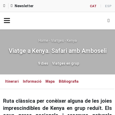
Newsletter
CAT
ESP
Home
-
Viatges
-
Kenya
Viatge a Kenya. Safari amb Amboseli
9 dies
Viatges en grup
Itinerari
Informació
Mapa
Bibliografia
Ruta clàssica per conèixer alguna de les joies
imprescindibles de Kenya en grup reduït. Els