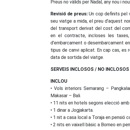
Preus no vàlids per Nadal, any nou i nou
Revisió de preus:
Un cop definits pel 
seu viatge a mida, el preu d’aquest no
del transport derivat del cost del com
en el contracte, incloses les taxes, 
d’embarcament o desembarcament en por
tipus de canvi aplicat. En cap cas, es r
data de sortida del viatge.
SERVEIS INCLOSOS / NO INCLOSOS
INCLOU
• Vols interiors Semarang – Pangkal
Makasar – Bali.
• 11 nits en hotels segons elecció amb
• 1 dinar a Jogjakarta.
• 1 nit a casa local a Toraja en pensió 
• 2 nits en vaixell bàsic a Borneo en p