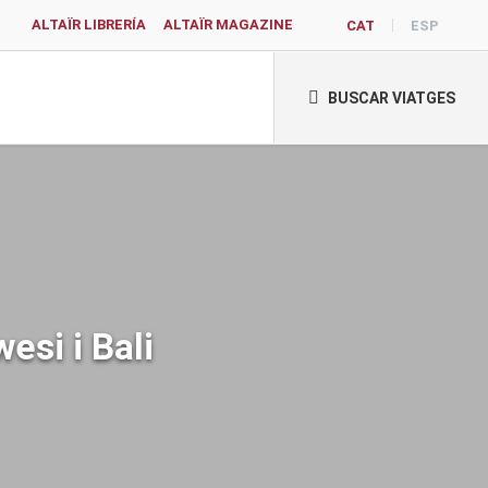
ALTAÏR LIBRERÍA
ALTAÏR MAGAZINE
CAT
ESP
BUSCAR VIATGES
esi i Bali