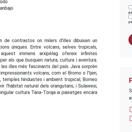
odo
anbajo
pe
pe
 de contrastos on milers d'illes dibuixen un
ions úniques. Entre volcans, selves tropicals,
 aquest immens arxipèlag ofereix infinites
per als que busquen natura, cultura i aventura.
es illes més fascinants del país. Java sorprèn
s impressionants volcans, com el Bromo o l'Ijen;
, temples hinduistes i ambient tropical; Borneo
ir l'hàbitat natural dels orangutans; i Sulawesi,
S
singular cultura Tana-Toraja ia paisatges encara
e