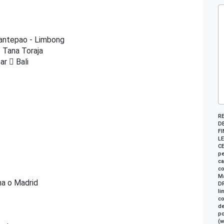
Rantepao - Limbong
Tana Toraja
ar
Bali
R
DE
FI
LE
CE
pe
ca
co
Ma
a o Madrid
DR
li
co
de
po
(w