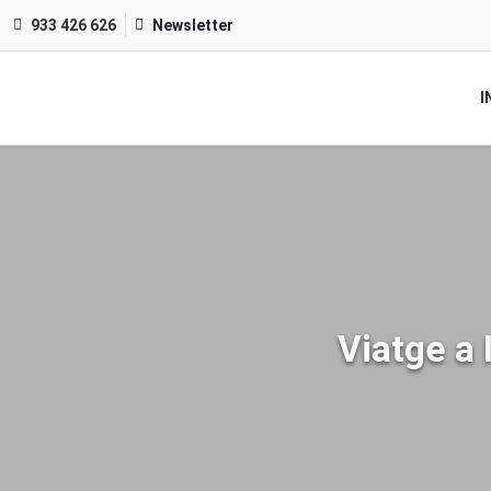
933 426 626
Newsletter
I
Viatge a 