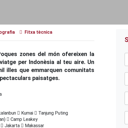
iografia
Fitxa tècnica
S
Poques zones del món ofereixen la
viatge per Indonèsia al teu aire. Un
mil illes que emmarquen comunitats
espectaculars paisatges.
a
alanbun
Kumai
Tanjung Puting
pan)
Camp Leakey
n
Jakarta
Makassar