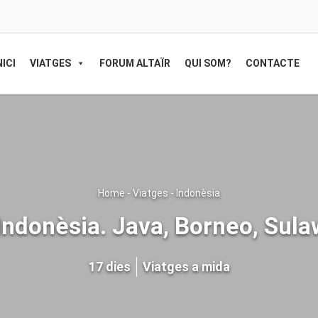
NICI
VIATGES
FORUM ALTAÏR
QUI SOM?
CONTACTE
Home
-
Viatges
-
Indonèsia
Indonèsia. Java, Borneo, Sulaw
17 dies
Viatges a mida