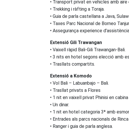
• Transport privat en vehicles amb aire
• Trekking i ràfting a Toraja.
• Guia de parla castellana a Java, Sulawe
• Taxes Parc Nacional de Borneo Tanju
• Assegurança experience d’assistència e
Extensió Gili Trawangan
• Vaixell ràpid Bali-Gili Trawangan-Bali.
• 3 nits en hotel segons elecció amb e
• Trasllats compartits.
Extensió a Komodo
• Vol Bali – Labuanbajo – Bali.
• Trasllat privats a Flores
• 1 nit en vaixell privat Phinisi en cab
• Un dinar.
• 1 nit en hotel categoria 3* amb esmor
• Entrades als parcs nacionals de Rinc
• Ranger i guia de parla anglesa.