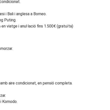
 condicionat.
si i Bali i anglesa a Borneo.
ng Puting.
n viatge i anul·lació fins 1.500€ (gratuïta)
smorzar.
ina amb aire condicionat, en pensió completa.
zar.
a i Komodo.