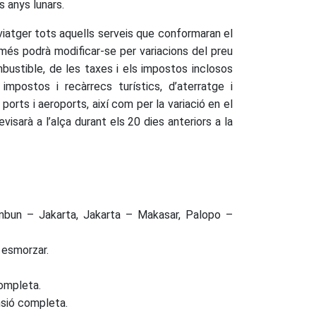
s anys lunars.
viatger tots aquells serveis que conformaran el
més podrà modificar-se per variacions del preu
bustible, de les taxes i els impostos inclosos
impostos i recàrrecs turístics, d’aterratge i
ts i aeroports, així com per la variació en el
evisarà a l’alça durant els 20 dies anteriors a la
anbun – Jakarta, Jakarta – Makasar, Palopo –
 esmorzar.
completa.
ensió completa.