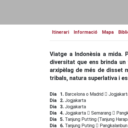
Itinerari
Informació
Mapa
Bibl
Viatge a Indonèsia a mida. 
diversitat que ens brinda un 
arxipèlag de més de disset 
tribals, natura superlativa i 
Dia 1.
Barcelona o Madrid
Jogjakart
Dia 2.
Jogjakarta
Dia 3.
Jogjakarta
Dia 4.
Jogjakarta
Semarang
Pangk
Dia 5.
Tanjung Putting (Tanjung Hara
Dia 6.
Tanjung Puting
Pangkalanbu