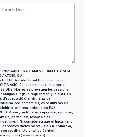
ESPONSABLE TRACTAMENT: ORIXÀ AGÈNCIA
 VIATGES, S.A
NALITAT: Atendre la sol·licitud de l’usuari.
GITIMACIÓ: Consentiment de l'interessat
SSIONS: Només es preveuen les cessions
r obligació legal o requeriment judicial i, en
s d'acceptació d'enviaments de
municacions comercials, es realitzaran via
ilchimp, empresa ubicada als EUA.
ETS: Accés, rectificació, supressió, oposició,
mitació, portabilitat, revocació del
nsentiment. Si considereu que el tractament
 les vostres dades no s'ajusta a la normativa,
deu acudir a l'Autoritat de Control
ww.aepd.es) (
www.aepd.es
)