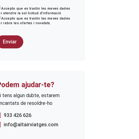
Accepto que es tractin les meves dades
r atendre la sol·licitud d'informació
Accepto que es tractin les meves dades
r rebre les ofertes i novetats.
Podem ajudar-te?
i tens algun dubte, estarem
ncantats de resoldre-ho
933 426 626
info@altairviatges.com