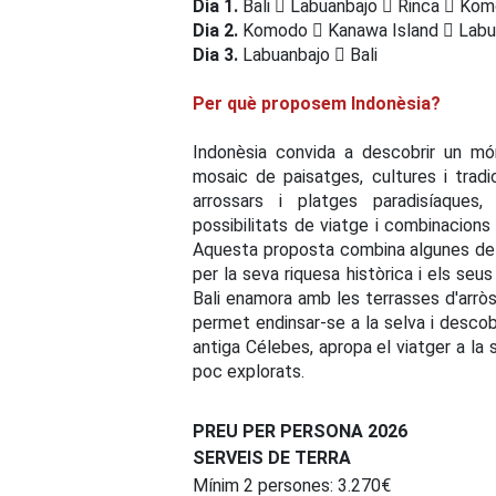
Dia 1.
Bali
Labuanbajo
Rinca
Kom
Dia 2.
Komodo
Kanawa Island
Labu
Dia 3.
Labuanbajo
Bali
Per què proposem Indonèsia?
Indonèsia convida a descobrir un món
mosaic de paisatges, cultures i tradic
arrossars i platges paradisíaques,
possibilitats de viatge i combinacions 
Aquesta proposta combina algunes de l
per la seva riquesa històrica i els seu
Bali enamora amb les terrasses d'arròs
permet endinsar-se a la selva i descobr
antiga Célebes, apropa el viatger a la 
poc explorats.
PREU PER PERSONA 2026
SERVEIS DE TERRA
Mínim 2 persones: 3.270€