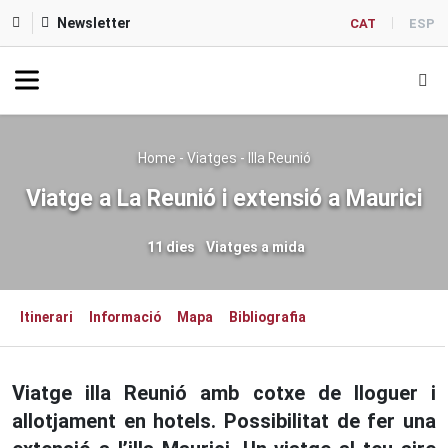
Newsletter
CAT
ESP
Home
-
Viatges
-
Illa Reunió
Viatge a La Reunió i extensió a Maurici
11 dies
Viatges a mida
Itinerari
Informació
Mapa
Bibliografia
Viatge illa Reunió amb cotxe de lloguer i
allotjament en hotels. Possibilitat de fer una