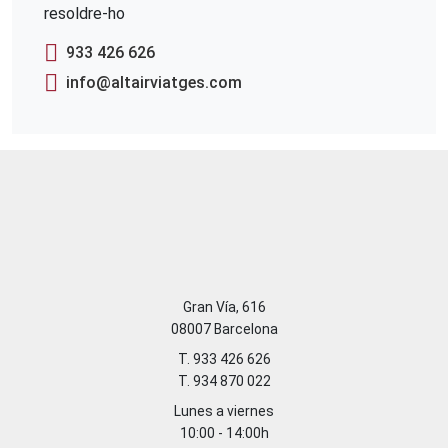
resoldre-ho
933 426 626
info@altairviatges.com
Gran Vía, 616
08007 Barcelona
T. 933 426 626
T. 934 870 022
Lunes a viernes
10:00 - 14:00h