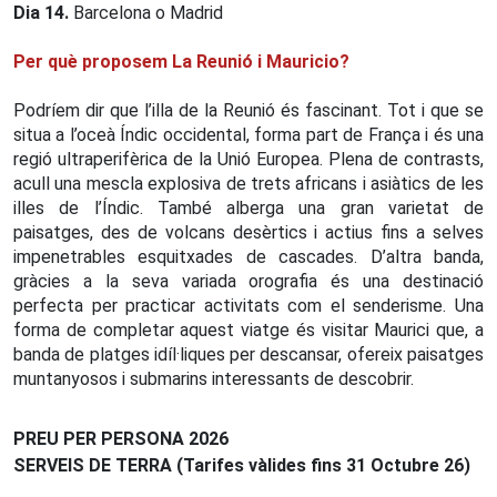
Dia 14.
Barcelona o Madrid
Per què proposem La Reunió i Mauricio?
Podríem dir que l’illa de la Reunió és fascinant. Tot i que se
situa a l’oceà Índic occidental, forma part de França i és una
regió ultraperifèrica de la Unió Europea. Plena de contrasts,
acull una mescla explosiva de trets africans i asiàtics de les
illes de l’Índic. També alberga una gran varietat de
paisatges, des de volcans desèrtics i actius fins a selves
impenetrables esquitxades de cascades. D’altra banda,
gràcies a la seva variada orografia és una destinació
perfecta per practicar activitats com el senderisme. Una
forma de completar aquest viatge és visitar Maurici que, a
banda de platges idíl·liques per descansar, ofereix paisatges
muntanyosos i submarins interessants de descobrir.
PREU PER PERSONA 2026
SERVEIS DE TERRA (Tarifes vàlides fins 31 Octubre 26)