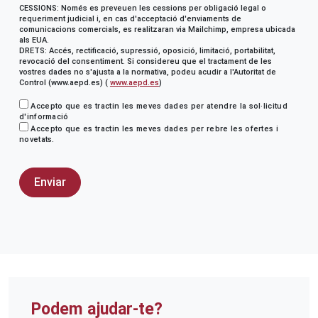
CESSIONS: Només es preveuen les cessions per obligació legal o
requeriment judicial i, en cas d'acceptació d'enviaments de
comunicacions comercials, es realitzaran via Mailchimp, empresa ubicada
als EUA.
DRETS: Accés, rectificació, supressió, oposició, limitació, portabilitat,
revocació del consentiment. Si considereu que el tractament de les
vostres dades no s'ajusta a la normativa, podeu acudir a l'Autoritat de
Control (www.aepd.es) (
www.aepd.es
)
Accepto que es tractin les meves dades per atendre la sol·licitud
d'informació
Accepto que es tractin les meves dades per rebre les ofertes i
novetats.
Podem ajudar-te?