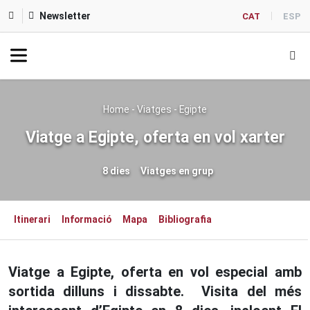
Newsletter
CAT
ESP
Home
-
Viatges
-
Egipte
Viatge a Egipte, oferta en vol xarter
8 dies
Viatges en grup
Itinerari
Informació
Mapa
Bibliografia
Viatge a Egipte, oferta en vol especial amb
sortida dilluns i dissabte. Visita del més