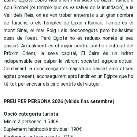
Abu Simbel (el temple que es va salvar de la inundació), a la
Vall dels Reis, on es van trobar enterrats a un gran nombre
de faraons, o els temples de Luxor i Karnak. També és el
mont Sinaí, el mar Roig i els desconeguts però bellíssims
oasis de l'oest. Però Egipte no es redueix només al seu
passat. Actualment és el major centre polític i cultural del
Pròxim Orient; la seva capital, El Caire és un indret
indispensable per palpar la vibrant societat egípcia actual.
Combinant la coneixença del majestuós passat amb el seu
agitat present, aconseguirem aprofundir en un Egipte que ho
té tot per encisar els cinc sentits del viatger.
PREU PER PERSONA 2026 (vàlids fins setembre)
Opció categoria turista
Mínim 2 persones: 1.540€
Suplement habitació individual: 190€
Suplement setmana santa: 710€