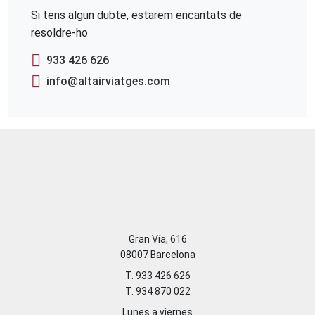
Si tens algun dubte, estarem encantats de
resoldre-ho
933 426 626
info@altairviatges.com
Gran Vía, 616
08007 Barcelona
T. 933 426 626
T. 934 870 022
Lunes a viernes