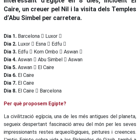
interessant d’Egipte en 8 dies, incloent El
Caire, un creuer pel Nil i la visita dels Temples
d’Abu Simbel per carretera.
Dia 1.
Barcelona
Luxor
Dia 2.
Luxor
Esna
Edfu
Dia 3.
Edfu
Kom Ombo
Aswan
Dia 4.
Aswan
Abu Simbel
Aswan
Dia 5.
Aswan
El Caire
Dia 6.
El Caire
Dia 7.
El Caire
Dia 8.
El Caire
Barcelona
Per què proposem Egipte?
La civilització egípcia, una de les més antigues del planeta,
segueix despertant fascinació arreu del món per les seves
impressionants restes arqueològiques, pintures i creences.
L'antic Egipte cobra vida a les Piràmides de Gizeh, també a