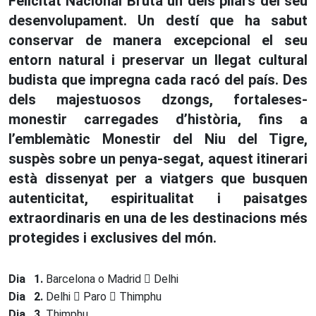
Felicitat Nacional Bruta un dels pilars del seu
desenvolupament. Un destí que ha sabut
conservar de manera excepcional el seu
entorn natural i preservar un llegat cultural
budista que impregna cada racó del país. Des
dels majestuosos dzongs, fortaleses-
monestir carregades d’història, fins a
l’emblemàtic Monestir del Niu del Tigre,
suspès sobre un penya-segat, aquest itinerari
està dissenyat per a viatgers que busquen
autenticitat, espiritualitat i paisatges
extraordinaris en una de les destinacions més
protegides i exclusives del món.
Dia 1.
Barcelona o Madrid
Delhi
Dia 2.
Delhi
Paro
Thimphu
Dia 3.
Thimphu