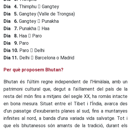
Dia 4.
Thimphu
Gangtey
Dia 5.
Gangtey (Valle de Trongsa)
Dia 6.
Gangtey
Punakha
Dia 7.
Punakha
Haa
Dia 8.
Haa
Paro
Dia 9.
Paro
Dia 10.
Paro
Delhi
Dia 11.
Delhi
Barcelona o Madrid
Per què proposem Bhutan?
Bhutan és l’últim regne independent de l’Himàlaia, amb un
patrimoni cultural que, degut a l’aïllament del país de la
resta del món fins a mitjans del segle XX, ha romàs intacte
en bona mesura. Situat entre el Tibet i l’Índia, avarca des
d’un paisatge d’exuberants planes al sud, fins a muntanyes
infinites al nord, a banda d’una variada vida salvatge. Tot i
que els bhutanesos són amants de la tradició, durant els