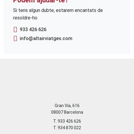
Podem ajudar-te?
Si tens algun dubte, estarem encantats de
resoldre-ho
933 426 626
info@altairviatges.com
Gran Vía, 616
08007 Barcelona
T. 933 426 626
T. 934 870 022