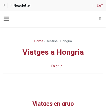
Newsletter
CAT
Home
-
Destins
-
Hongria
Viatges a Hongria
En grup
Viatges en grup