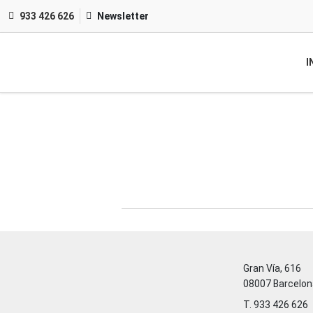
933 426 626
Newsletter
I
Gran Vía, 616
08007 Barcelon
T. 933 426 626