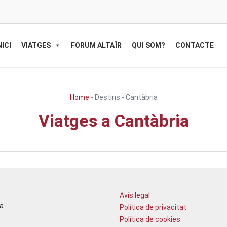
NICI
VIATGES
FORUM ALTAÏR
QUI SOM?
CONTACTE
Home
-
Destins
-
Cantàbria
Viatges a Cantàbria
Avís legal
a
Política de privacitat
Política de cookies