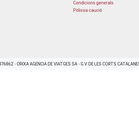
Condicions generals
Pòlissa caució
8476862 - ORIXA AGENCIA DE VIATGES SA - G.V. DE LES CORTS CATALAN