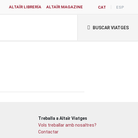
ALTAÏR LIBRERÍA
ALTAÏR MAGAZINE
CAT
ESP
BUSCAR VIATGES
Treballa a Altaïr Viatges
Vols treballar amb nosaltres?
Contactar