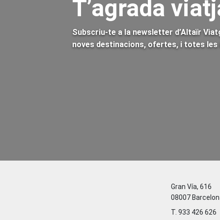
T’agrada viatj
Subscriu-te a la newsletter d’Altaïr Via
noves destinacions, ofertes, i totes le
Gran Vía, 616
08007 Barcelon
T. 933 426 626