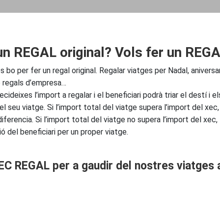
n REGAL original? Vols fer un REGA
 bo per fer un regal original. Regalar viatges per Nadal, aniversari
o regals d’empresa…
ecideixes l’import a regalar i el beneficiari podrà triar el destí i e
el seu viatge. Si l’import total del viatge supera l’import del xec,
diferencia. Si l’import total del viatge no supera l’import del xec, 
ió del beneficiari per un proper viatge.
EC REGAL per a gaudir del nostres viatges 