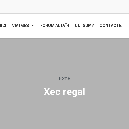
NICI
VIATGES
FORUM ALTAÏR
QUI SOM?
CONTACTE
Home
Xec regal