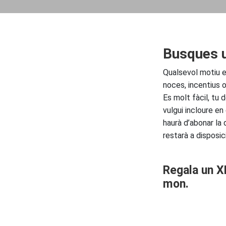
Busques u
Qualsevol motiu es
noces, incentius 
Es molt fàcil, tu d
vulgui incloure en 
haurà d’abonar la 
restarà a disposic
Regala un X
mon.