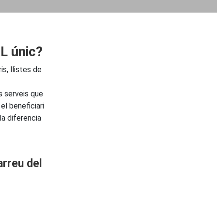
L únic?
s, llistes de
ls serveis que
 el beneficiari
la diferencia
arreu del