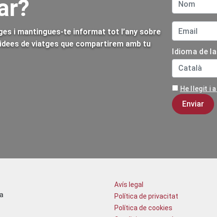
ar?
tges i mantingues-te informat tot l’any sobre
s idees de viatges que compartirem amb tu
Idioma de l
He llegit i
Avís legal
a
Política de privacitat
Política de cookies