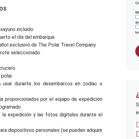
Co
DOS
I
at
sayuno incluido.
la
uerto el día del embarque.
spañol exclusivo de The Polar Travel Company.
rote seleccionado.
crucero.
polar.
 usar durante los desembarcos en zodiac o
uía proporcionados por el equipo de expedición
S
rogramado.
e
la expedición y las fotos digitales durante el
ara dispositivos personales (se pueden adquirir