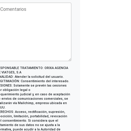
ESPONSABLE TRATAMIENTO: ORIXA AGENCIA
 VIATGES, S.A
NALIDAD: Atender la solicitud del usuario.
GITIMACIÓN: Consentimiento del interesado.
SIONES: Solamente se prevén las cesiones
r obligación legal o
querimiento judicial y, en caso de aceptación
 envíos de comunicaciones comerciales, se
alizarán vía Mailchimp, empresa ubicada en
EUU.
RECHOS: Acceso, rectificación, supresión,
ocición, limitación, portabilidad, revocación
l consentimiento. Si considera que el
atamiento de sus datos no se ajusta a la
rmativa, puede acudir a la Autoridad de