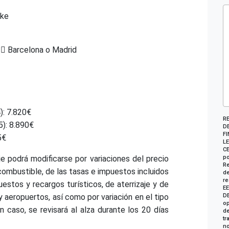
ake
s
Barcelona o Madrid
): 7.820€
R
): 8.890€
DE
FI
5€
LE
CE
je podrá modificarse por variaciones del precio
po
Re
combustible, de las tasas e impuestos incluidos
de
re
puestos y recargos turísticos, de aterrizaje y de
E
eropuertos, así como por variación en el tipo
DE
op
 caso, se revisará al alza durante los 20 días
de
tr
no