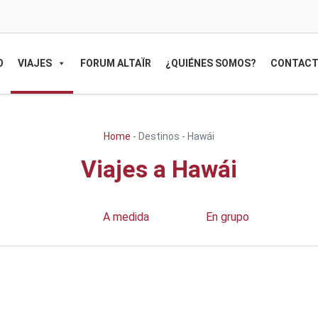
O
VIAJES
FORUM ALTAÏR
¿QUIÉNES SOMOS?
CONTAC
Home
-
Destinos
-
Hawái
Viajes a Hawái
A medida
En grupo