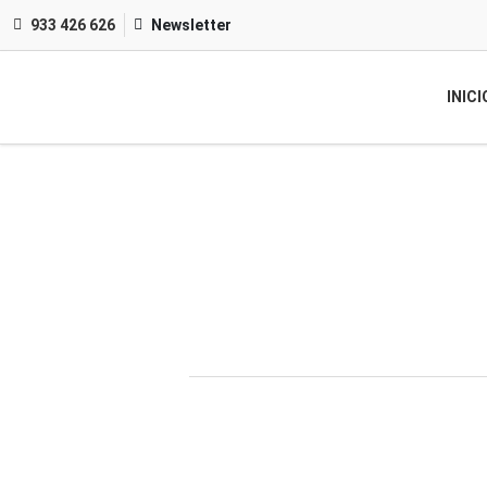
933 426 626
Newsletter
INICI