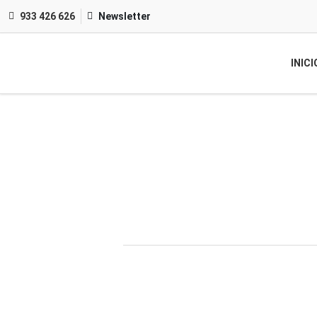
933 426 626
Newsletter
INICI