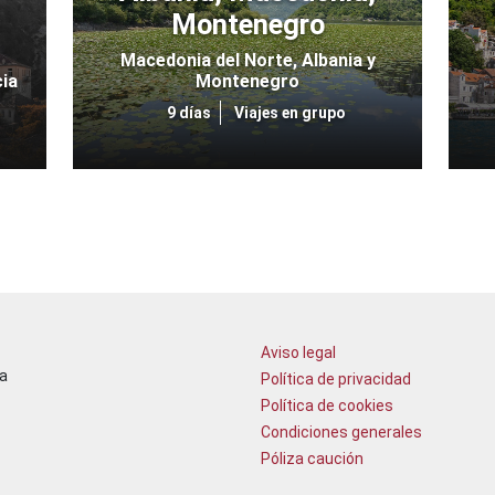
Montenegro
Macedonia del Norte, Albania y
cia
Montenegro
9 días
Viajes en grupo
Aviso legal
a
Política de privacidad
Política de cookies
Condiciones generales
Póliza caución