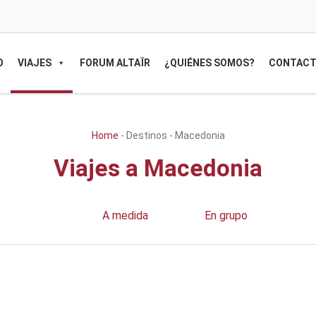
O
VIAJES
FORUM ALTAÏR
¿QUIÉNES SOMOS?
CONTAC
Home
-
Destinos
-
Macedonia
Viajes a Macedonia
A medida
En grupo