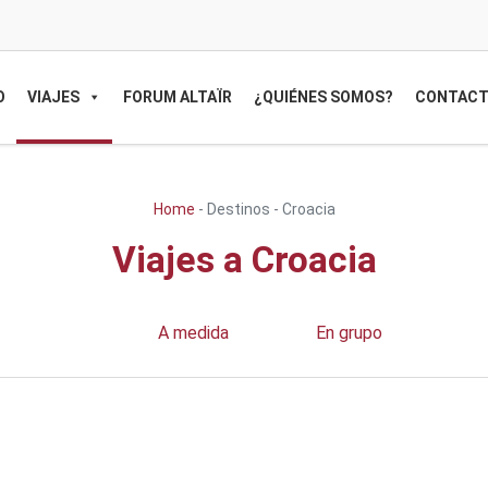
O
VIAJES
FORUM ALTAÏR
¿QUIÉNES SOMOS?
CONTAC
Home
-
Destinos
-
Croacia
Viajes a Croacia
A medida
En grupo