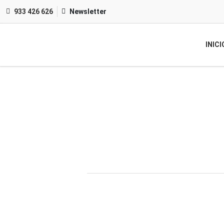
933 426 626
Newsletter
INICI