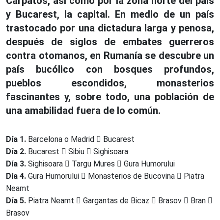
Cárpatos, así como por la zona norte del país
y Bucarest, la capital. En medio de un país
trastocado por una dictadura larga y penosa,
después de siglos de embates guerreros
contra otomanos, en Rumanía se descubre un
país bucólico con bosques profundos,
pueblos escondidos, monasterios
fascinantes y, sobre todo, una población de
una amabilidad fuera de lo común.
Día 1.
Barcelona o Madrid
Bucarest
Día 2.
Bucarest
Sibiu
Sighisoara
Día 3.
Sighisoara
Targu Mures
Gura Humorului
Día 4.
Gura Humorului
Monasterios de Bucovina
Piatra
Neamt
Día 5.
Piatra Neamt
Gargantas de Bicaz
Brasov
Bran
Brasov