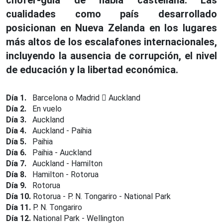
chófer-guía de habla castellana. Las
cualidades como país desarrollado
posicionan en Nueva Zelanda en los lugares
más altos de los escalafones internacionales,
incluyendo la ausencia de corrupción, el nivel
de educación y la libertad económica.
Día 1.
Barcelona o Madrid
Auckland
Día 2.
En vuelo
Día 3.
Auckland
Día 4.
Auckland - Paihia
Día 5.
Paihia
Día 6.
Paihia - Auckland
Día 7.
Auckland - Hamilton
Día 8.
Hamilton - Rotorua
Día 9.
Rotorua
Día 10.
Rotorua - P. N. Tongariro - National Park
Día 11.
P. N. Tongariro
Día 12.
National Park - Wellington