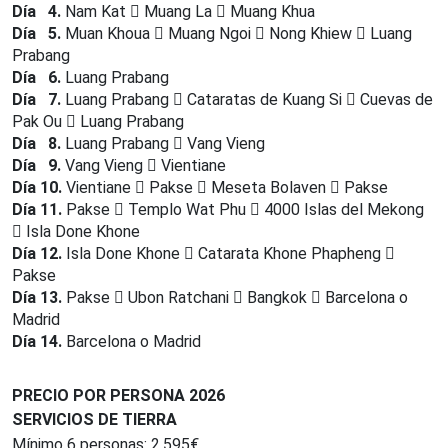
Día 4.
Nam Kat
Muang La
Muang Khua
Día 5.
Muan Khoua
Muang Ngoi
Nong Khiew
Luang
Prabang
Día 6.
Luang Prabang
Día 7.
Luang Prabang
Cataratas de Kuang Si
Cuevas de
Pak Ou
Luang Prabang
Día 8.
Luang Prabang
Vang Vieng
Día 9.
Vang Vieng
Vientiane
Día 10.
Vientiane
Pakse
Meseta Bolaven
Pakse
Día 11.
Pakse
Templo Wat Phu
4000 Islas del Mekong
Isla Done Khone
Día 12.
Isla Done Khone
Catarata Khone Phapheng
Pakse
Día 13.
Pakse
Ubon Ratchani
Bangkok
Barcelona o
Madrid
Día 14.
Barcelona o Madrid
PRECIO POR PERSONA 2026
SERVICIOS DE TIERRA
Mínimo 6 personas: 2.595€