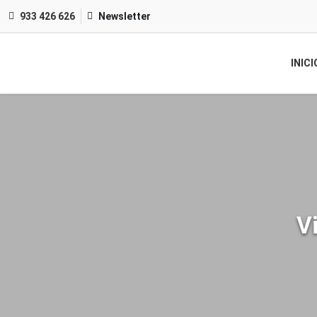
933 426 626
Newsletter
INICI
V