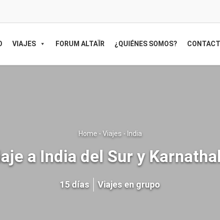
O
VIAJES
FORUM ALTAÏR
¿QUIÉNES SOMOS?
CONTAC
Home
-
Viajes
-
India
iaje a India del Sur y Karnatha
15 días
Viajes en grupo