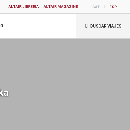
ALTAÏR LIBRERÍA
ALTAÏR MAGAZINE
CAT
ESP
TO
BUSCAR VIAJES
ka