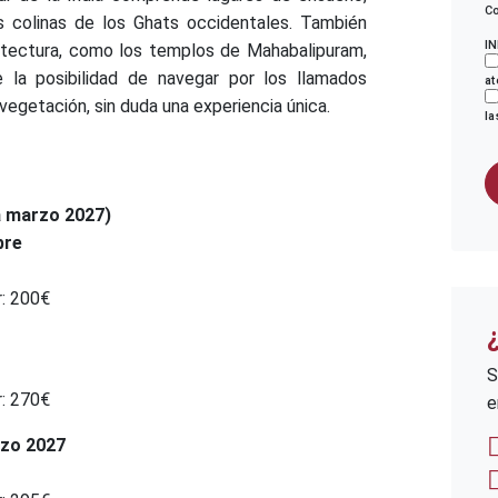
Co
s colinas de los Ghats occidentales. También
I
uitectura, como los templos de Mahabalipuram,
 la posibilidad de navegar por los llamados
at
egetación, sin duda una experiencia única.
la
a marzo 2027)
bre
r: 200€
S
r: 270€
e
rzo 2027