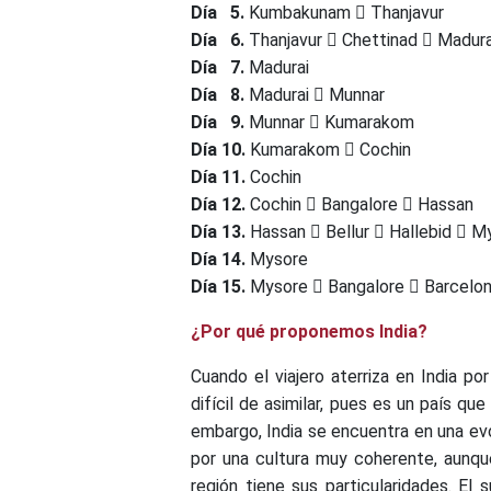
Día 5.
Kumbakunam
Thanjavur
Día 6.
Thanjavur
Chettinad
Madura
Día 7.
Madurai
Día 8.
Madurai
Munnar
Día 9.
Munnar
Kumarakom
Día 10.
Kumarakom
Cochin
Día 11.
Cochin
Día 12.
Cochin
Bangalore
Hassan
Día 13.
Hassan
Bellur
Hallebid
My
Día 14.
Mysore
Día 15.
Mysore
Bangalore
Barcelon
¿Por qué proponemos India?
Cuando el viajero aterriza en India p
difícil de asimilar, pues es un país qu
embargo, India se encuentra en una ev
por una cultura muy coherente, aunq
región tiene sus particularidades. El