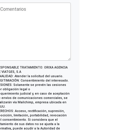
ESPONSABLE TRATAMIENTO: ORIXA AGENCIA
 VIATGES, S.A
NALIDAD: Atender la solicitud del usuario.
GITIMACIÓN: Consentimiento del interesado.
SIONES: Solamente se prevén las cesiones
r obligación legal o
querimiento judicial y, en caso de aceptación
 envíos de comunicaciones comerciales, se
alizarán vía Mailchimp, empresa ubicada en
EUU.
RECHOS: Acceso, rectificación, supresión,
ocición, limitación, portabilidad, revocación
l consentimiento. Si considera que el
atamiento de sus datos no se ajusta a la
rmativa, puede acudir a la Autoridad de