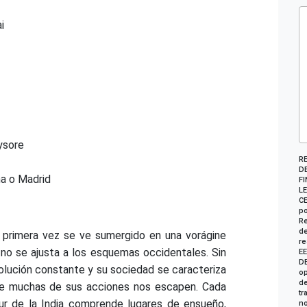
i
sore
R
DE
a o Madrid
FI
LE
CE
po
Re
de
or primera vez se ve sumergido en una vorágine
re
e no se ajusta a los esquemas occidentales. Sin
E
DE
olución constante y su sociedad se caracteriza
op
de
ue muchas de sus acciones nos escapen. Cada
tr
 sur de la India comprende lugares de ensueño,
no