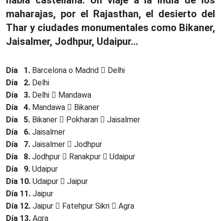
habla castellana. Un viaje a la India de los
maharajas, por el Rajasthan, el desierto del
Thar y ciudades monumentales como Bikaner,
Jaisalmer, Jodhpur, Udaipur…
Día 1.
Barcelona o Madrid
Delhi
Día 2.
Delhi
Día 3.
Delhi
Mandawa
Día 4.
Mandawa
Bikaner
Día 5.
Bikaner
Pokharan
Jaisalmer
Día 6.
Jaisalmer
Día 7.
Jaisalmer
Jodhpur
Día 8.
Jodhpur
Ranakpur
Udaipur
Día 9.
Udaipur
Día 10.
Udaipur
Jaipur
Día 11.
Jaipur
Día 12.
Jaipur
Fatehpur Sikri
Agra
Día 13.
Agra