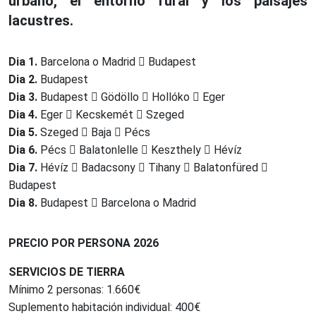
urbano, el entorno rural y los paisajes
lacustres.
Dia 1.
Barcelona o Madrid
Budapest
Dia 2.
Budapest
Dia 3.
Budapest
Gödöllo
Hollóko
Eger
Dia 4.
Eger
Kecskemét
Szeged
Dia 5.
Szeged
Baja
Pécs
Dia 6.
Pécs
Balatonlelle
Keszthely
Hévíz
Dia 7.
Hévíz
Badacsony
Tihany
Balatonfüred
Budapest
Dia 8.
Budapest
Barcelona o Madrid
PRECIO POR PERSONA 2026
SERVICIOS DE TIERRA
Mínimo 2 personas: 1.660€
Suplemento habitación individual: 400€