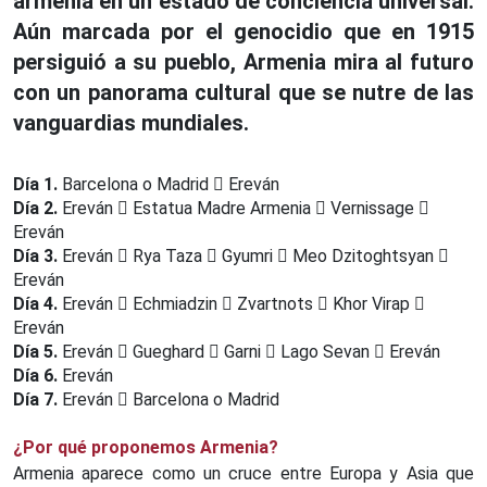
armenia en un estado de conciencia universal.
Aún marcada por el genocidio que en 1915
persiguió a su pueblo, Armenia mira al futuro
con un panorama cultural que se nutre de las
vanguardias mundiales.
Día 1.
Barcelona o Madrid
Ereván
Día 2.
Ereván
Estatua Madre Armenia
Vernissage
Ereván
Día 3.
Ereván
Rya Taza
Gyumri
Meo Dzitoghtsyan
Ereván
Día 4.
Ereván
Echmiadzin
Zvartnots
Khor Virap
Ereván
Día 5.
Ereván
Gueghard
Garni
Lago Sevan
Ereván
Día 6.
Ereván
Día 7.
Ereván
Barcelona o Madrid
¿Por qué proponemos Armenia?
Armenia aparece como un cruce entre Europa y Asia que